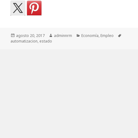
Publicado
Autor
Categorías
Etiqueta
agosto 20, 2017
adminnrm
Economía
,
Empleo
el
automatizacion
,
estado