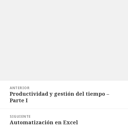
Navegación
ANTERIOR
de
Productividad y gestión del tiempo –
Entrada
entradas
Parte I
anterior:
SIGUIENTE
Automatización en Excel
Entrada