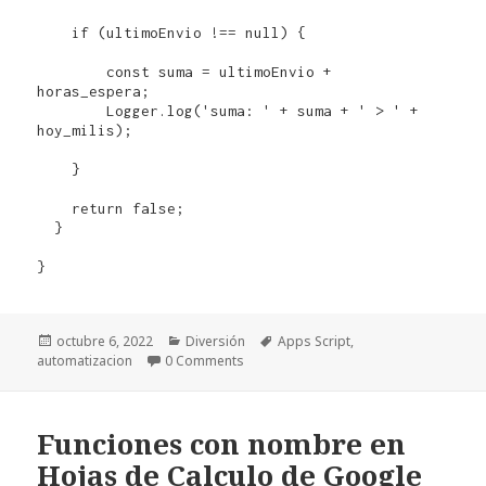
    if (ultimoEnvio !== null) {

        const suma = ultimoEnvio + 
horas_espera;

        Logger.log('suma: ' + suma + ' > ' + 
hoy_milis);

    }

    return false;

  }

}
Publicado
Categorías
Etiquetas
octubre 6, 2022
Diversión
Apps Script
,
el
automatizacion
0 Comments
Funciones con nombre en
Hojas de Calculo de Google