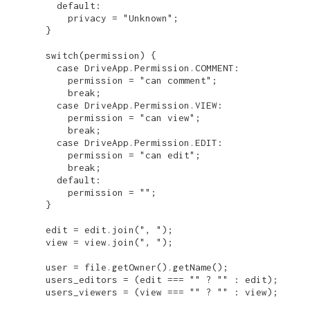
      default:

        privacy = "Unknown";

    }

    switch(permission) {

      case DriveApp.Permission.COMMENT:

        permission = "can comment";

        break;

      case DriveApp.Permission.VIEW:

        permission = "can view";

        break;

      case DriveApp.Permission.EDIT:

        permission = "can edit";

        break;

      default:

        permission = "";

    }

    edit = edit.join(", ");

    view = view.join(", ");

    user = file.getOwner().getName();

    users_editors = (edit === "" ? "" : edit);

    users_viewers = (view === "" ? "" : view);
