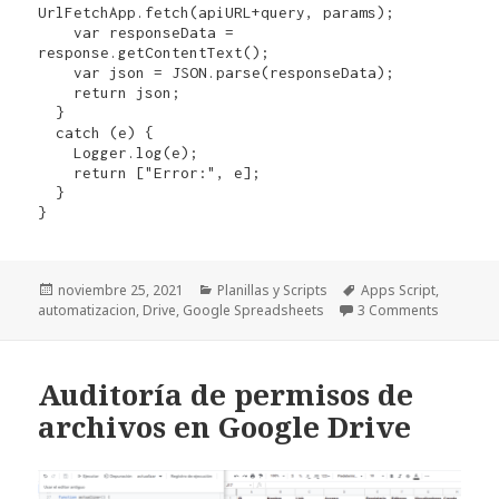
UrlFetchApp.fetch(apiURL+query, params); 

    var responseData = 
response.getContentText();

    var json = JSON.parse(responseData);

    return json;

  }

  catch (e) {

    Logger.log(e);

    return ["Error:", e];

  }

}
Publicado
Categorías
Etiquetas
noviembre 25, 2021
Planillas y Scripts
Apps Script
,
el
automatizacion
,
Drive
,
Google Spreadsheets
3 Comments
Auditoría de permisos de
archivos en Google Drive