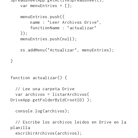
    var menuEntries = [];

    menuEntries.push({

        name : "Leer Archivos Drive",

        functionName : "actualizar"

    });

    menuEntries.push(null);

    ss.addMenu("Actualizar", menuEntries);

}

function actualizar() {

  // Lee una carpeta Drive 

  var archivos = listarArchivos( 
DriveApp.getFolderById(rootID) );

  console.log(archivos);

  // Escribe los archivos leidos en Drive en la 
planilla

  escribirArchivos(archivos);
