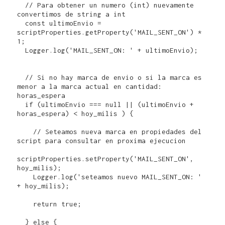
  // Para obtener un numero (int) nuevamente 
convertimos de string a int

  const ultimoEnvio = 
scriptProperties.getProperty('MAIL_SENT_ON') * 
1;

  Logger.log('MAIL_SENT_ON: ' + ultimoEnvio);

  // Si no hay marca de envio o si la marca es 
menor a la marca actual en cantidad: 
horas_espera

  if (ultimoEnvio === null || (ultimoEnvio + 
horas_espera) < hoy_milis ) {

    // Seteamos nueva marca en propiedades del 
script para consultar en proxima ejecucion

scriptProperties.setProperty('MAIL_SENT_ON', 
hoy_milis);

    Logger.log('seteamos nuevo MAIL_SENT_ON: ' 
+ hoy_milis);

    return true;

  } else {
