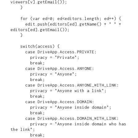
viewers[v].getEmail());

    }

    for (var ed=0; ed<editors.length; ed++) {

      edit.push(editors[ed].getName() + " " + 
editors[ed].getEmail());

    }

    switch(access) {

      case DriveApp.Access.PRIVATE:

        privacy = "Private";

        break;

      case DriveApp.Access.ANYONE:

        privacy = "Anyone";

        break;

      case DriveApp.Access.ANYONE_WITH_LINK:

        privacy = "Anyone with a link";

        break;

      case DriveApp.Access.DOMAIN:

        privacy = "Anyone inside domain";

        break;

      case DriveApp.Access.DOMAIN_WITH_LINK:

        privacy = "Anyone inside domain who has 
the link";

        break;
