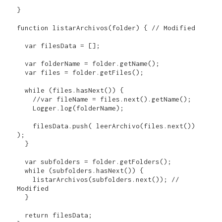
}

function listarArchivos(folder) { // Modified

  var filesData = [];

  var folderName = folder.getName();

  var files = folder.getFiles();

  while (files.hasNext()) {

    //var fileName = files.next().getName();

    Logger.log(folderName);

    filesData.push( leerArchivo(files.next()) 
);

  }

  var subfolders = folder.getFolders();

  while (subfolders.hasNext()) {

    listarArchivos(subfolders.next()); // 
Modified

  }

  return filesData;
