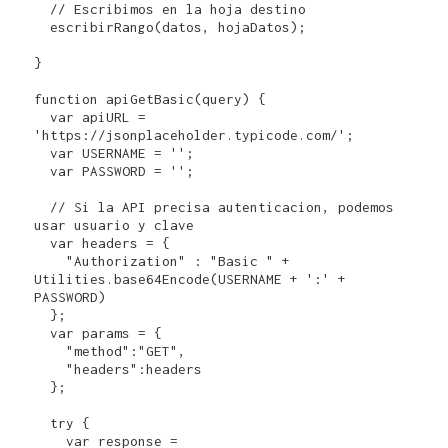
  // Escribimos en la hoja destino

  escribirRango(datos, hojaDatos);  

}

function apiGetBasic(query) {

  var apiURL = 
'https://jsonplaceholder.typicode.com/';

  var USERNAME = '';

  var PASSWORD = '';  

  // Si la API precisa autenticacion, podemos 
usar usuario y clave

  var headers = {

    "Authorization" : "Basic " + 
Utilities.base64Encode(USERNAME + ':' + 
PASSWORD)

  };    

  var params = {

    "method":"GET",

    "headers":headers

  };

  try {

    var response = 