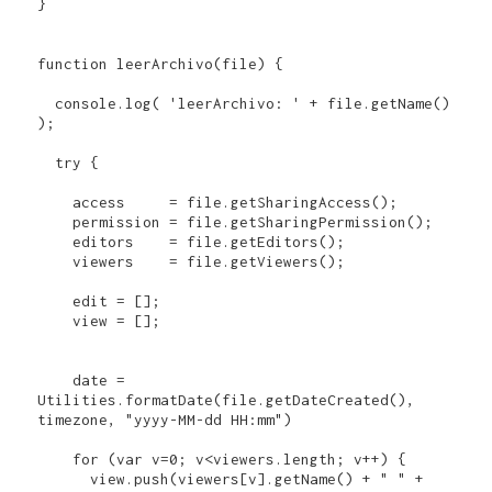
}

function leerArchivo(file) {

  console.log( 'leerArchivo: ' + file.getName() 
);

  try {

    access     = file.getSharingAccess();

    permission = file.getSharingPermission();

    editors    = file.getEditors();

    viewers    = file.getViewers();

    edit = [];

    view = [];

    date =  
Utilities.formatDate(file.getDateCreated(), 
timezone, "yyyy-MM-dd HH:mm")

    for (var v=0; v<viewers.length; v++) {

      view.push(viewers[v].getName() + " " + 