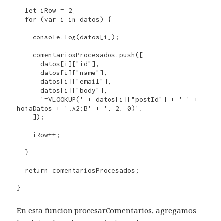
  let iRow = 2;

  for (var i in datos) {

    console.log(datos[i]);

    comentariosProcesados.push([

      datos[i]["id"],   

      datos[i]["name"],       

      datos[i]["email"],       

      datos[i]["body"],     

      '=VLOOKUP(' + datos[i]["postId"] + ',' + 
hojaDatos + '!A2:B' + ', 2, 0)',       

    ]);

    iRow++;

  }

  return comentariosProcesados;

}
En esta funcion procesarComentarios, agregamos