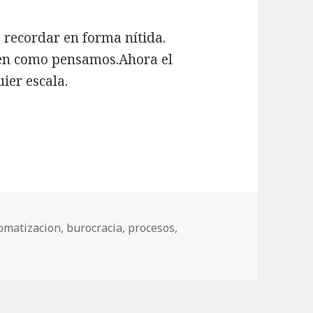
ó recordar en forma nítida.
 en como pensamos.Ahora el
ier escala.
quetas
omatizacion
,
burocracia
,
procesos
,