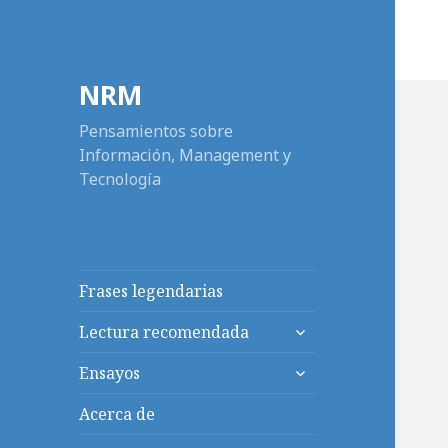
NRM
Pensamientos sobre
Información, Management y
Tecnología
Frases legendarias
expande
Lectura recomendada
el
expande
menú
Ensayos
el
inferior
menú
Acerca de
inferior