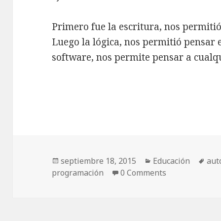
Primero fue la escritura, nos permiti
Luego la lógica, nos permitió pensar
software, nos permite pensar a cualqu
Publicado
Categorías
Eti
septiembre 18, 2015
Educación
aut
el
programación
0 Comments