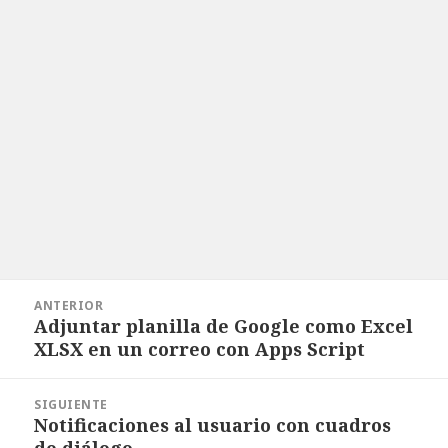
Navegación
ANTERIOR
de
Adjuntar planilla de Google como Excel
Entrada
entradas
XLSX en un correo con Apps Script
anterior:
SIGUIENTE
Notificaciones al usuario con cuadros
Entrada