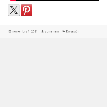
Publicado
Autor
Categorías
noviembre 1, 2021
adminnrm
Diversión
el