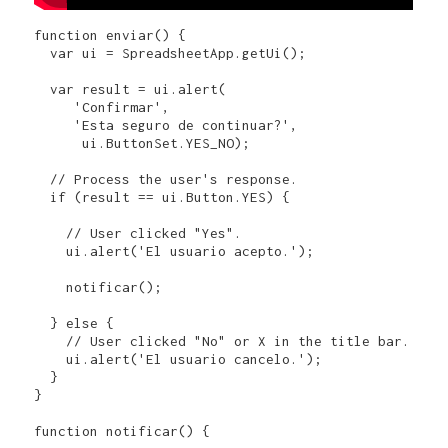
function enviar() {

  var ui = SpreadsheetApp.getUi(); 

  var result = ui.alert(

     'Confirmar',

     'Esta seguro de continuar?',

      ui.ButtonSet.YES_NO);

  // Process the user's response.

  if (result == ui.Button.YES) {

    // User clicked "Yes".

    ui.alert('El usuario acepto.');

    notificar();    

  } else {

    // User clicked "No" or X in the title bar.

    ui.alert('El usuario cancelo.');

  }

}

function notificar() {
