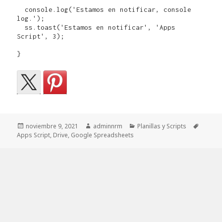
  console.log('Estamos en notificar, console 
log.');

  ss.toast('Estamos en notificar', 'Apps 
Script', 3);

}
Publicado
Autor
Categorías
Etiquet
noviembre 9, 2021
adminnrm
Planillas y Scripts
el
Apps Script
,
Drive
,
Google Spreadsheets