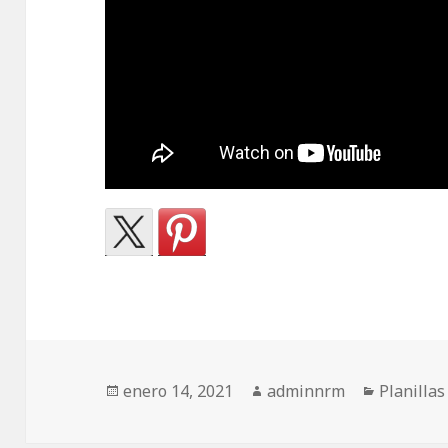
Publicado
Autor
Categorí
enero 14, 2021
adminnrm
Planillas
el