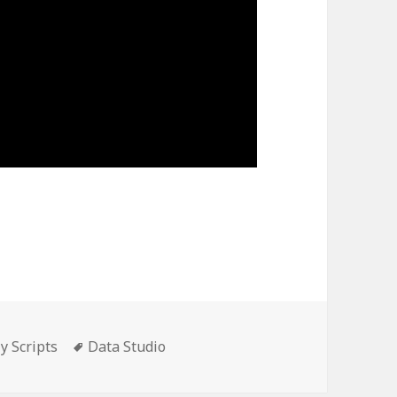
as
Etiquetas
 y Scripts
Data Studio