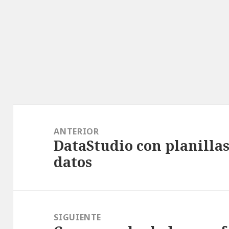
Navegación
de
ANTERIOR
DataStudio con planilla
entradas
Entrada
datos
anterior:
SIGUIENTE