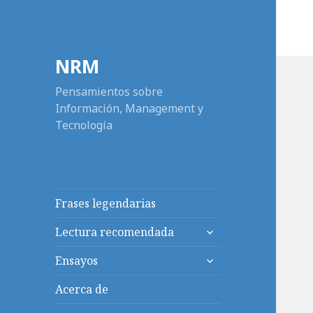
NRM
Pensamientos sobre
Información, Management y
Tecnología
Frases legendarias
expande
Lectura recomendada
el
expande
menú
Ensayos
el
inferior
menú
Acerca de
inferior