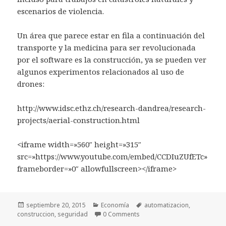
escenarios de violencia.
Un área que parece estar en fila a continuación del
transporte y la medicina para ser revolucionada
por el software es la construcción, ya se pueden ver
algunos experimentos relacionados al uso de
drones:
http://www.idsc.ethz.ch/research-dandrea/research-
projects/aerial-construction.html
<iframe width=»560″ height=»315″
src=»https://www.youtube.com/embed/CCDIuZUfETc»
frameborder=»0″ allowfullscreen></iframe>
Publicado
Categorías
Etiquetas
septiembre 20, 2015
Economía
automatizacion
,
el
construccion
,
seguridad
0 Comments