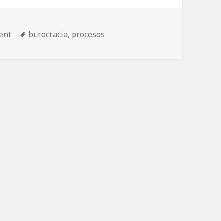
s
Etiquetas
ent
burocracia
,
procesos