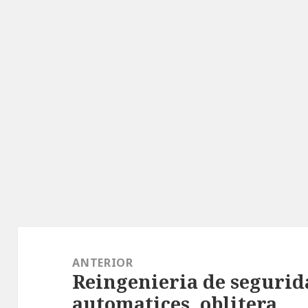
Navegación
de
ANTERIOR
Reingenieria de segurid
entradas
Entrada
automatices, oblitera.
anterior: