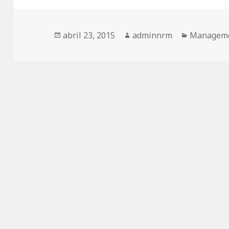
Publicado
Autor
Categoría
abril 23, 2015
adminnrm
Managem
el