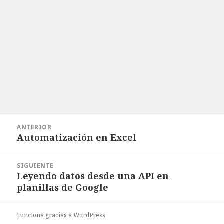
Navegación
ANTERIOR
de
Automatización en Excel
Entrada
entradas
anterior:
SIGUIENTE
Leyendo datos desde una API en
Entrada
planillas de Google
siguiente:
Funciona gracias a WordPress