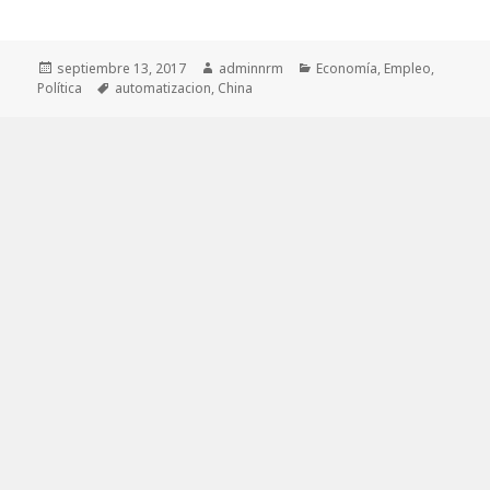
Publicado
Autor
Categorías
septiembre 13, 2017
adminnrm
Economía
,
Empleo
,
el
Etiquetas
Política
automatizacion
,
China