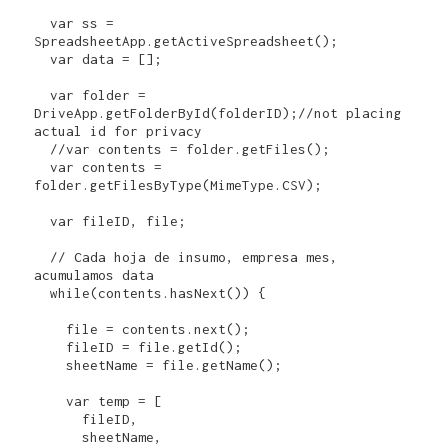
  var ss = 
SpreadsheetApp.getActiveSpreadsheet();  

  var data = [];

  var folder = 
DriveApp.getFolderById(folderID);//not placing 
actual id for privacy

  //var contents = folder.getFiles();

  var contents = 
folder.getFilesByType(MimeType.CSV);

  var fileID, file; 

  // Cada hoja de insumo, empresa mes, 
acumulamos data

  while(contents.hasNext()) {   

    file = contents.next();    

    fileID = file.getId();

    sheetName = file.getName();

    var temp = [

      fileID,

      sheetName,
