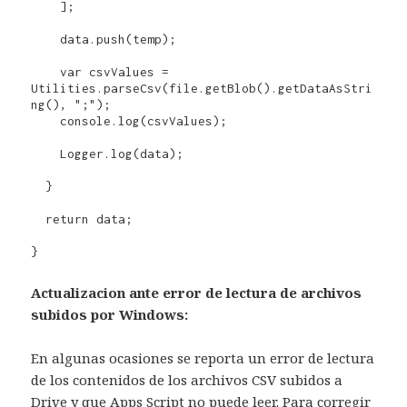
    ];

    data.push(temp);

    var csvValues = 
Utilities.parseCsv(file.getBlob().getDataAsStri
ng(), ";");

    console.log(csvValues);

    Logger.log(data);

  }

  return data;

}
Actualizacion ante error de lectura de archivos
subidos por Windows:
En algunas ocasiones se reporta un error de lectura
de los contenidos de los archivos CSV subidos a
Drive y que Apps Script no puede leer. Para corregir