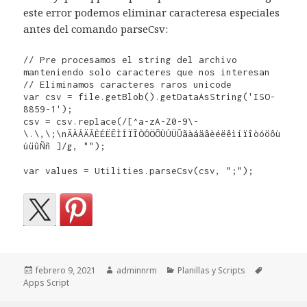
este error podemos eliminar caracteresa especiales
antes del comando parseCsv:
// Pre procesamos el string del archivo 
manteniendo solo caracteres que nos interesan

// Eliminamos caracteres raros unicode

var csv = file.getBlob().getDataAsString('ISO-
8859-1');

csv = csv.replace(/[^a-zA-Z0-9\-
\.\,\;\nÃÀÁÄÂÈÉËÊÌÍÏÎÒÓÖÔÙÚÜÛãàáäâèéëêìíïîòóöôù
úüûÑñ ]/g, "");

var values = Utilities.parseCsv(csv, ";");
Publicado
Autor
Categorías
Etiquetas
febrero 9, 2021
adminnrm
Planillas y Scripts
el
Apps Script