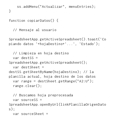
    ss.addMenu("Actualizar", menuEntries);

}

function copiarDatos() {  

  // Mensaje al usuario

SpreadsheetApp.getActiveSpreadsheet().toast('Co
piando datos '+hojaDestino+'...', 'Estado');

  // Limpieza en hoja destino

  var destSS = 
SpreadsheetApp.getActiveSpreadsheet();

  var destSheet = 
destSS.getSheetByName(hojaDestino); // la 
planilla actual, hoja destino de los datos

  var range = destSheet.getRange("A2:U");

  range.clear();

  // Buscamos hoja preprocesada

  var sourceSS = 
SpreadsheetApp.openByUrl(linkPlanillaOrigenDato
s);

  var sourceSheet = 