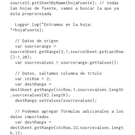
sourceSS.getSheetByName(hojaFuente); // todas 
las hojas de fuente, vamos a buscar la que ya 
esta preprocesada

  Logger.log("Entramos en la hoja: 
"+hojaFuente);

  // Datos de origen  

  var sourcerange = 
sourceSheet.getRange(2,1,sourceSheet.getLastRow
()-1,20);

  var sourcevalues = sourcerange.getValues();

  // Datos, saltamos columna de titulo

  var iniRow = 2;

  var destRange = 
destSheet.getRange(iniRow,1,sourcevalues.length
,sourcevalues[0].length);

  destRange.setValues(sourcevalues); 

  // Podemos agregar formulas adicionales a los 
datos importados

  var destRange = 
destSheet.getRange(iniRow,22,sourcevalues.lengt
h,1);
