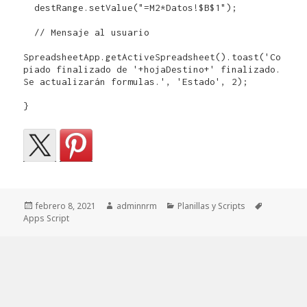
  destRange.setValue("=M2*Datos!$B$1"); 

  // Mensaje al usuario

SpreadsheetApp.getActiveSpreadsheet().toast('Co
piado finalizado de '+hojaDestino+' finalizado. 
Se actualizarán formulas.', 'Estado', 2);

}
Publicado
Autor
Categorías
Etiquetas
febrero 8, 2021
adminnrm
Planillas y Scripts
el
Apps Script