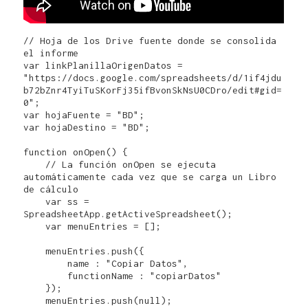
// Hoja de los Drive fuente donde se consolida 
el informe

var linkPlanillaOrigenDatos = 
"https://docs.google.com/spreadsheets/d/1if4jdu
b72bZnr4TyiTuSKorFj35ifBvonSkNsU0CDro/edit#gid=
0";

var hojaFuente = "BD";

var hojaDestino = "BD";

function onOpen() {

    // La función onOpen se ejecuta 
automáticamente cada vez que se carga un Libro 
de cálculo

    var ss = 
SpreadsheetApp.getActiveSpreadsheet();

    var menuEntries = [];

    menuEntries.push({

        name : "Copiar Datos",

        functionName : "copiarDatos"

    });

    menuEntries.push(null);
