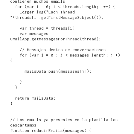
contienen muchos emails

  for (var i = 0; i < threads.length; i++) {

    Logger.log("Each Thread: 
"+threads[i].getFirstMessageSubject());

    var thread = threads[i];

    var messages = 
GmailApp.getMessagesForThread(thread);

    // Mensajes dentro de conversaciones

    for (var j = 0 ; j < messages.length; j++) 
{

      mailsData.push(messages[j]);      

    }

  }

  return mailsData;

}

// Los emails ya presentes en la planilla los 
descartamos

function reducirEmails(messages) {
