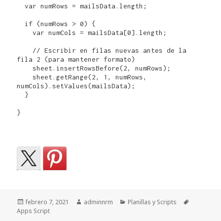
  var numRows = mailsData.length;

  if (numRows > 0) {

    var numCols = mailsData[0].length;

    // Escribir en filas nuevas antes de la 
fila 2 (para mantener formato)

    sheet.insertRowsBefore(2, numRows);

    sheet.getRange(2, 1, numRows, 
numCols).setValues(mailsData);

  }

}

Publicado
Autor
Categorías
Etiquetas
febrero 7, 2021
adminnrm
Planillas y Scripts
el
Apps Script