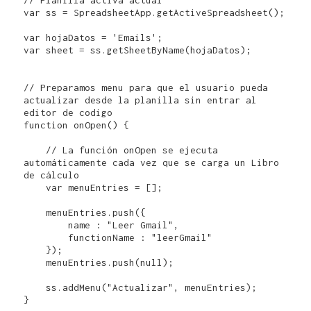
var ss = SpreadsheetApp.getActiveSpreadsheet();

var hojaDatos = 'Emails';

var sheet = ss.getSheetByName(hojaDatos);

// Preparamos menu para que el usuario pueda 
actualizar desde la planilla sin entrar al 
editor de codigo

function onOpen() {

    // La función onOpen se ejecuta 
automáticamente cada vez que se carga un Libro 
de cálculo

    var menuEntries = [];

    menuEntries.push({

        name : "Leer Gmail",

        functionName : "leerGmail"

    });

    menuEntries.push(null);

    ss.addMenu("Actualizar", menuEntries);

}
