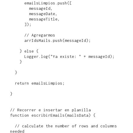
      emailsLimpios.push([

        messageId,

        messageDate,

        messageTitle,           

      ]);

      // Agregarmos 

      arrIdsMails.push(messageId);

    } else {

      Logger.log("Ya existe: " + messageId);

    }

  }

  return emailsLimpios;

}

// Recorrer e insertar en planilla

function escribirEmails(mailsData) {

  // calculate the number of rows and columns 
needed
