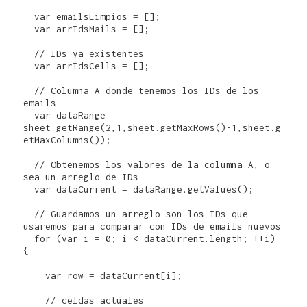
  var emailsLimpios = [];

  var arrIdsMails = [];

  // IDs ya existentes  

  var arrIdsCells = [];

  // Columna A donde tenemos los IDs de los 
emails

  var dataRange = 
sheet.getRange(2,1,sheet.getMaxRows()-1,sheet.g
etMaxColumns());

  // Obtenemos los valores de la columna A, o 
sea un arreglo de IDs

  var dataCurrent = dataRange.getValues();

  // Guardamos un arreglo son los IDs que 
usaremos para comparar con IDs de emails nuevos

  for (var i = 0; i < dataCurrent.length; ++i) 
{

    var row = dataCurrent[i];

    // celdas actuales
