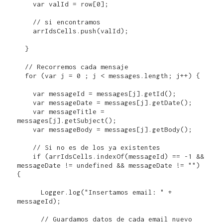
    var valId = row[0];

    // si encontramos

    arrIdsCells.push(valId);

  }

  // Recorremos cada mensaje

  for (var j = 0 ; j < messages.length; j++) {

    var messageId = messages[j].getId();

    var messageDate = messages[j].getDate();

    var messageTitle = 
messages[j].getSubject();

    var messageBody = messages[j].getBody();       

    // Si no es de los ya existentes

    if (arrIdsCells.indexOf(messageId) == -1 && 
messageDate != undefined && messageDate != "") 
{

      Logger.log("Insertamos email: " + 
messageId);

      // Guardamos datos de cada email nuevo
