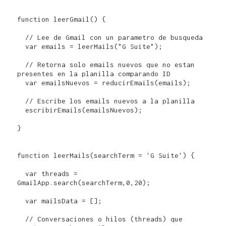
function leerGmail() {

  // Lee de Gmail con un parametro de busqueda

  var emails = leerMails("G Suite");

  // Retorna solo emails nuevos que no estan 
presentes en la planilla comparando ID

  var emailsNuevos = reducirEmails(emails);

  // Escribe los emails nuevos a la planilla

  escribirEmails(emailsNuevos);

}

function leerMails(searchTerm = 'G Suite') {

  var threads = 
GmailApp.search(searchTerm,0,20);

  var mailsData = [];

  // Conversaciones o hilos (threads) que 